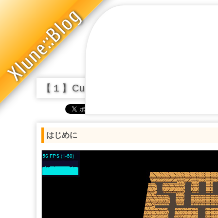
Xlune::Blog
【１】Cubeで遊ぼう！ 迷路生成編 - はじ
はじめに