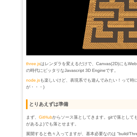
three.js
はレンダラを変えるだけで、Canvas(2D)にも
の時代にピッタリなJavascript 3D Engineです。
node.js
も楽しいけど、表現系でも遊んでみたい！って時に
が・・・)
とりあえずは準備
まず、
GitHub
からソース落としてきます。gitで落として
があるよ)でも落とせます。
展開すると色々入ってますが、基本必要なのは "build/Th