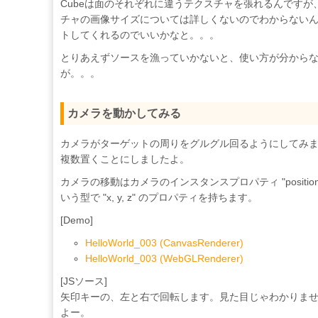
Cubeは面のそれぞれに違うテクスチャを張れるんです
チャの画像サイズについては詳しくないのでわからないん
トしてくれるのでいいかなと。。。
とりあえずソースを漁っていかないと、使い方が分から
が。。。
カメラを動かしてみる
カメラがターゲットの周りをグルグル回るようにしてみま
複数置くことにしましたよ。
カメラの移動はカメラのインスタンスプロパティ "position" を変更
いう型で "x, y, z" のプロパティを持ちます。
[Demo]
HelloWorld_003 (CanvasRenderer)
HelloWorld_003 (WebGLRenderer)
[JSソース]
矢印キーの、左と右で回転します。見た目じゃわかりま
よー。