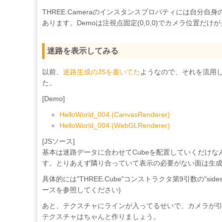
THREE.Cameraのインスタンスプロパティには自分自身の位置 "pos
あります。Demoは注視点固定(0,0,0)でカメラ位置だ
迷路を表示してみる
以前、
迷路生成のJSを書いてた
ようなので、それを流用し
た。
[Demo]
HelloWorld_004 (CanvasRenderer)
HelloWorld_004 (WebGLRenderer)
[JSソース]
基本は迷路データに合わせてCubeを配置していくだけ
す。とりあえず隣り合っていて表示の必要がない面は生
具体的には"THREE.Cube"コンストラクタ第9引数の"s
ースを参照してください)
あと、テクスチャにラインが入ってるせいで、カメラが
テクスチャはちゃんと作りましょう。