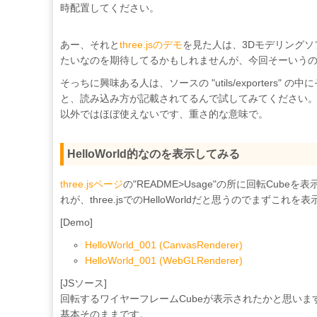
時配置してください。
あー、それと
three.jsのデモ
を見た人は、3Dモデリング
たいなのを期待してるかもしれませんが、今回そーいうの
そっちに興味ある人は、ソースの "utils/exporter
と、読み込み方が記載されてるんで試してみてください。ただ
以外ではほぼ使えないです、重さ的な意味で。
HelloWorld的なのを表示してみる
three.jsページ
の"README>Usage"の所に回転Cu
れが、three.jsでのHelloWorldだと思うのでまずこれ
[Demo]
HelloWorld_001 (CanvasRenderer)
HelloWorld_001 (WebGLRenderer)
[JSソース]
回転するワイヤーフレームCubeが表示されたかと思い
基本そのままです。